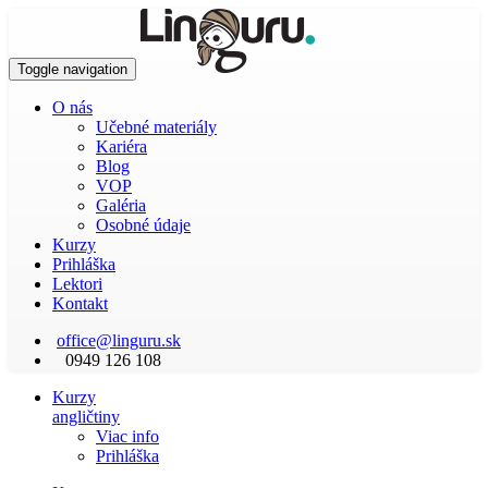
Toggle navigation
O nás
Učebné materiály
Kariéra
Blog
VOP
Galéria
Osobné údaje
Kurzy
Prihláška
Lektori
Kontakt
office@linguru.sk
0949 126 108
Kurzy
angličtiny
Viac info
Prihláška