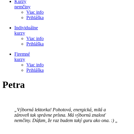
Kurzy
nemčiny
Viac info
Prihláška
Individuálne
kurzy
Viac info
Prihláška
Firemné
kurzy
Viac info
Prihláška
Petra
„Výborná lektorka! Pohotová, energická, milá a
zároveň tak správne prísna. Má výbornú znalosť
nemčiny. Dúfam, že raz budem taký guru ako ona. :) „