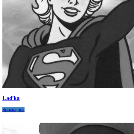
Laďka
Spoznaj ma