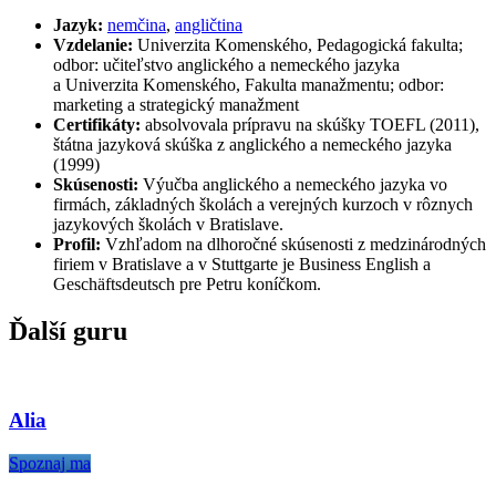
​Jazyk:
nemčina
,
angličtina
Vzdelanie:
Univerzita Komenského, Pedagogická fakulta;
odbor: učiteľstvo anglického a nemeckého jazyka
a Univerzita Komenského, Fakulta manažmentu; odbor:
marketing a strategický manažment
Certifikáty:
absolvovala prípravu na skúšky TOEFL (2011),
štátna jazyková skúška z anglického a nemeckého jazyka
(1999)
Skúsenosti:
Výučba anglického a nemeckého jazyka vo
firmách, základných školách a verejných kurzoch v rôznych
jazykových školách v Bratislave.
Profil:
Vzhľadom na dlhoročné skúsenosti z medzinárodných
firiem v Bratislave a v Stuttgarte je Business English a
Geschäftsdeutsch pre Petru koníčkom.
Ďalší guru
Alia
Spoznaj ma