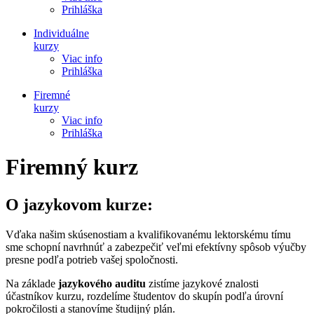
Prihláška
Individuálne
kurzy
Viac info
Prihláška
Firemné
kurzy
Viac info
Prihláška
Firemný kurz
O jazykovom kurze:
Vďaka našim skúsenostiam a kvalifikovanému lektorskému tímu
sme schopní navrhnúť a zabezpečiť veľmi efektívny spôsob výučby
presne podľa potrieb vašej spoločnosti.
Na základe
jazykového auditu
zistíme jazykové znalosti
účastníkov kurzu, rozdelíme študentov do skupín podľa úrovní
pokročilosti a stanovíme študijný plán.