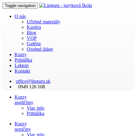
Toggle navigation
O nás
Učebné materiály
Kariéra
Blog
VOP
Galéria
Osobné údaje
Kurzy
Prihláška
Lektori
Kontakt
office@linguru.sk
0949 126 108
Kurzy
angličtiny
Viac info
Prihláška
Kurzy
nemčiny
Viac info