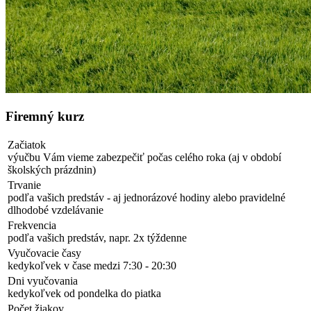
Firemný kurz
Začiatok
výučbu Vám vieme zabezpečiť počas celého roka (aj v období
školských prázdnin)
Trvanie
podľa vašich predstáv - aj jednorázové hodiny alebo pravidelné
dlhodobé vzdelávanie
Frekvencia
podľa vašich predstáv, napr. 2x týždenne
Vyučovacie časy
kedykoľvek v čase medzi 7:30 - 20:30
Dni vyučovania
kedykoľvek od pondelka do piatka
Počet žiakov