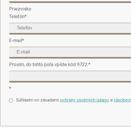
Priezvisko
Telefón
*
E-mail
*
Prosím, do tohto poľa vpíšte kód 9722:
*
*
Súhlasím so zásadami
ochrany osobných údajov
a
všeobec