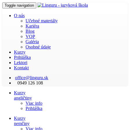
Toggle navigation
O nás
Učebné materiály
Kariéra
Blog
VOP
Galéria
Osobné údaje
Kurzy
Prihláška
Lektori
Kontakt
office@linguru.sk
0949 126 108
Kurzy
angličtiny
Viac info
Prihláška
Kurzy
nemčiny
Viac info