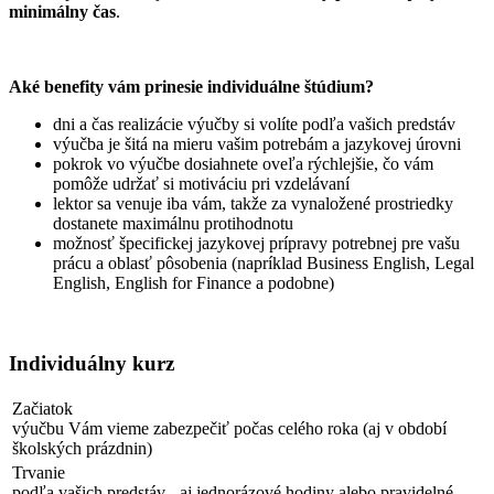
minimálny čas
.
Aké benefity vám prinesie individuálne štúdium?
dni a čas realizácie výučby si volíte podľa vašich predstáv
výučba je šitá na mieru vašim potrebám a jazykovej úrovni
pokrok vo výučbe dosiahnete oveľa rýchlejšie, čo vám
pomôže udržať si motiváciu pri vzdelávaní
lektor sa venuje iba vám, takže za vynaložené prostriedky
dostanete maximálnu protihodnotu
možnosť špecifickej jazykovej prípravy potrebnej pre vašu
prácu a oblasť pôsobenia (napríklad Business English, Legal
English, English for Finance a podobne)
Individuálny kurz
Začiatok
výučbu Vám vieme zabezpečiť počas celého roka (aj v období
školských prázdnin)
Trvanie
podľa vašich predstáv - aj jednorázové hodiny alebo pravidelné