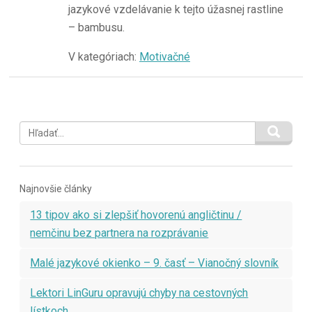
jazykové vzdelávanie k tejto úžasnej rastline
– bambusu.
V kategóriach:
Motivačné
Najnovšie články
13 tipov ako si zlepšiť hovorenú angličtinu /
nemčinu bez partnera na rozprávanie
Malé jazykové okienko – 9. časť – Vianočný slovník
Lektori LinGuru opravujú chyby na cestovných
lístkoch