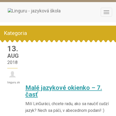
Togg
navi
Kategoria
13.
AUG
2018
linguru.sk
Malé jazykové okienko – 7.
časť
Milí LinGuráci, chcete radu, ako sa naučiť cudzí
jazyk? Nech sa páči, v abecednom podaní! :)