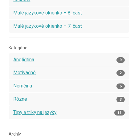
Malé jazykové okienko – 8. časť
Malé jazykové okienko – 7. časť
Kategórie
Angličtina
9
Motivačné
2
Nemčina
6
Rôzne
3
Tipy a triky na jazyky
11
Archív