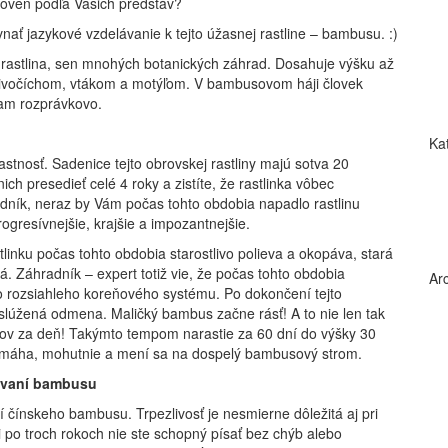
roveň podľa Vašich predstáv?
vnať jazykové vzdelávanie k tejto úžasnej rastline –
bambusu.
:
)
 rastlina, sen mnohých botanických záhrad. Dosahuje výšku až
ivočíchom, vtákom a motýľom. V bambusovom háji človek
riam rozprávkovo.
Ka
tnosť. Sadenice tejto obrovskej rastliny majú sotva 20
ich presedieť celé 4 roky a zistíte, že rastlinka vôbec
adník, neraz by Vám počas tohto obdobia napadlo rastlinu
ogresívnejšie, krajšie a impozantnejšie.
tlinku počas tohto obdobia starostlivo polieva a okopáva, stará
lá. Záhradník –
exper
t
totiž vie, že počas tohto obdobia
Ar
jho rozsiahleho koreňového systému. Po
dokon
čení tejto
slúžená odmena. Maličký bambus začne rásť! A to nie len tak
trov za deň! Takýmto tempom narastie za 60 dní do výšky 30
zmáha, mohutnie a mení sa na dospelý bambusový strom.
tovaní bambusu
ní čínskeho bambusu. Trpezlivosť je nesmierne dôležitá aj pri
i po troch rokoch nie ste schopný písať bez chýb alebo