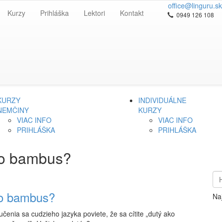
office@linguru.sk
Kurzy
Prihláška
Lektori
Kontakt
0949 126 108
KURZY
INDIVIDUÁLNE
NEMČINY
KURZY
VIAC INFO
VIAC INFO
PRIHLÁŠKA
PRIHLÁŠKA
ako bambus?
ako bambus?
Na
učenia sa cudzieho jazyka poviete, že sa cítite „dutý ako