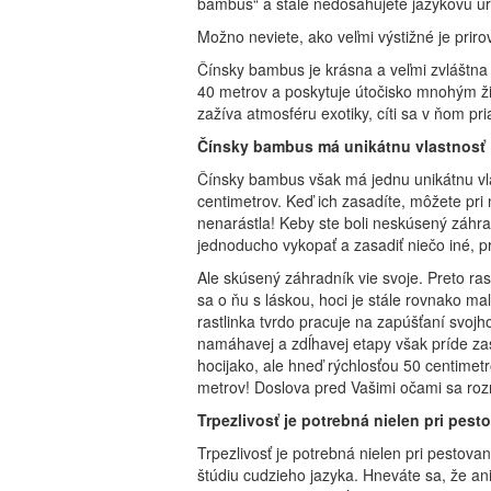
bambus“ a stále nedosahujete jazykovú ú
Mo
žno neviete, ako veľmi výstižné je priro
Čínsky bambus je krásna a veľmi zvláštna
40 metrov a poskytuje útočisko mnohým ž
zažíva atmosféru exotiky, cíti sa v ňom p
Čínsky bambus má unikátnu vlastnosť
Čínsky bambus však má jednu unikátnu vlas
centimetrov. Keď ich zasadíte, môžete pri n
nenarástla! Keby ste boli neskúsený záhr
jednoducho vykopať a zasadiť niečo iné, pr
Ale skúsený záhradník vie svoje. Preto ras
sa o ňu s láskou, hoci je stále rovnako ma
rastlinka tvrdo pracuje na zapúšťaní svo
namáhavej a zdĺhavej etapy však príde za
hocijako, ale hneď rýchlosťou 50 centime
metrov! Doslova pred Vašimi očami sa ro
Trpezlivosť je potrebná nielen pri pes
Trpezlivosť je potrebná nielen pri pestova
štúdiu cudzieho jazyka. Hneváte sa, že an