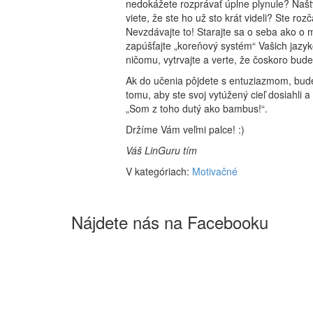
nedokážete rozprávať úplne plynule? Naš
viete, že ste ho už sto krát videli? Ste ro
Nevzdávajte to!
Starajte sa o seba ako o 
zapúšťajte „
kore
ňový systém“ Vašich jazyk
ničomu, vytrvajte a verte, že čoskoro bude
Ak do učenia pôjdete s entuziazmom, budet
tomu, aby ste svoj vytúžený cieľ dosiahli
a
„
Som z toho
dutý ako bambus!“.
Držíme Vám veľmi palce! :
)
Váš LinGuru tím
V kategóriach:
Motivačné
Nájdete nás na Facebooku