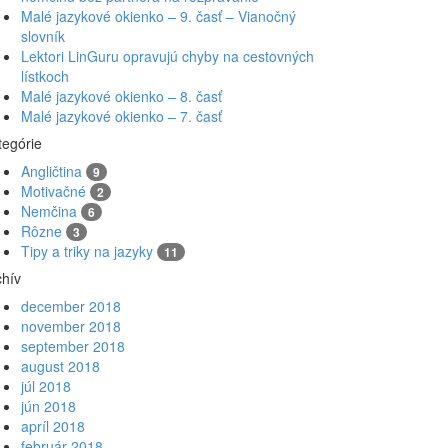
Malé jazykové okienko – 9. časť – Vianočný
slovník
Lektori LinGuru opravujú chyby na cestovných
lístkoch
Malé jazykové okienko – 8. časť
Malé jazykové okienko – 7. časť
tegórie
Angličtina
9
Motivačné
2
Nemčina
6
Rôzne
3
Tipy a triky na jazyky
11
chív
december 2018
november 2018
september 2018
august 2018
júl 2018
jún 2018
apríl 2018
február 2018