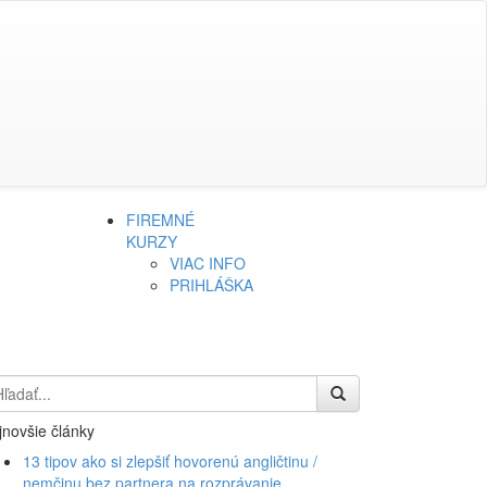
FIREMNÉ
KURZY
VIAC INFO
PRIHLÁŠKA
jnovšie články
13 tipov ako si zlepšiť hovorenú angličtinu /
nemčinu bez partnera na rozprávanie