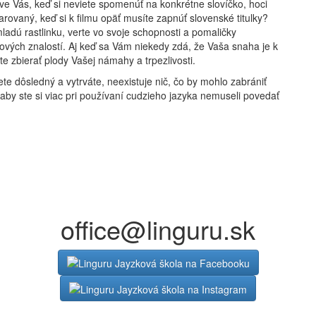
tve
Vás, keď si neviete spomenúť na konkrétne slovíčko, hoci
zčarovaný, keď si k filmu opäť musíte zapnúť slovenské titulky?
mlad
ú rastlinku, verte vo svoje schopnosti a pomaličky
ových znalostí. Aj keď sa Vám niekedy zdá, že Vaša snaha je k
te zbierať plody Vašej námahy a trpezlivosti.
e dôsledný a vytrváte, neexistuje nič, čo by mohlo zabrániť
 aby ste si viac pri pou
žívaní cudzieho jazyka nemuseli povedať
office@linguru.sk