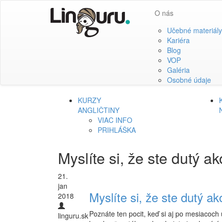
O nás
Učebné materiály
Kariéra
Blog
VOP
Galéria
Osobné údaje
KURZY
ANGLIČTINY
VIAC INFO
PRIHLÁŠKA
Myslíte si, že ste dutý 
21.
jan
Myslíte si, že ste dutý 
2018
P
oznáte ten pocit, keď si aj po mesiacoch 
linguru.sk