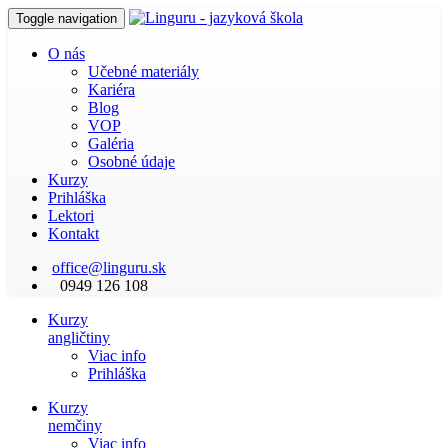
Toggle navigation
O nás
Učebné materiály
Kariéra
Blog
VOP
Galéria
Osobné údaje
Kurzy
Prihláška
Lektori
Kontakt
office@linguru.sk
0949 126 108
Kurzy
angličtiny
Viac info
Prihláška
Kurzy
nemčiny
Viac info