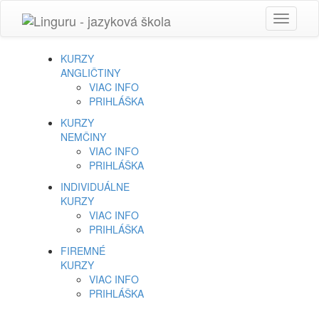
Toggle
navigati
KURZY
ANGLIČTINY
VIAC INFO
PRIHLÁŠKA
KURZY
NEMČINY
VIAC INFO
PRIHLÁŠKA
INDIVIDUÁLNE
KURZY
VIAC INFO
PRIHLÁŠKA
FIREMNÉ
KURZY
VIAC INFO
PRIHLÁŠKA