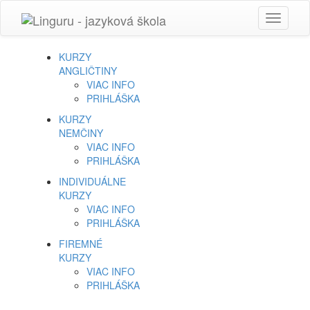
Toggle
navigati
KURZY
ANGLIČTINY
VIAC INFO
PRIHLÁŠKA
KURZY
NEMČINY
VIAC INFO
PRIHLÁŠKA
INDIVIDUÁLNE
KURZY
VIAC INFO
PRIHLÁŠKA
FIREMNÉ
KURZY
VIAC INFO
PRIHLÁŠKA