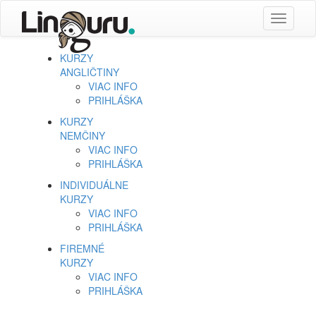
Toggle
navigati
KURZY
ANGLIČTINY
VIAC INFO
PRIHLÁŠKA
KURZY
NEMČINY
VIAC INFO
PRIHLÁŠKA
INDIVIDUÁLNE
KURZY
VIAC INFO
PRIHLÁŠKA
FIREMNÉ
KURZY
VIAC INFO
PRIHLÁŠKA