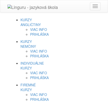
Toggle
navigati
KURZY
ANGLIČTINY
VIAC INFO
PRIHLÁŠKA
KURZY
NEMČINY
VIAC INFO
PRIHLÁŠKA
INDIVIDUÁLNE
KURZY
VIAC INFO
PRIHLÁŠKA
FIREMNÉ
KURZY
VIAC INFO
PRIHLÁŠKA